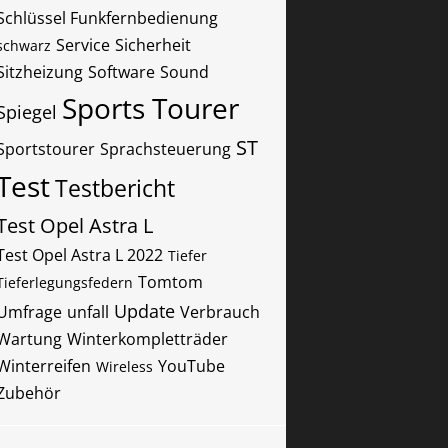
Schlüssel Funkfernbedienung
Service
Sicherheit
schwarz
Sitzheizung
Software
Sound
Sports Tourer
Spiegel
ST
Sportstourer
Sprachsteuerung
Test
Testbericht
Test Opel Astra L
Test Opel Astra L 2022
Tiefer
Tomtom
Tieferlegungsfedern
Update
Umfrage
unfall
Verbrauch
Wartung
Winterkompletträder
Winterreifen
YouTube
Wireless
Zubehör