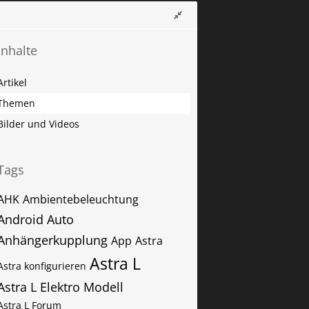
Inhalte
Artikel
Themen
Bilder und Videos
Tags
AHK
Ambientebeleuchtung
Android Auto
Anhängerkupplung
App
Astra
Astra L
Astra konfigurieren
Astra L Elektro Modell
Astra L Forum