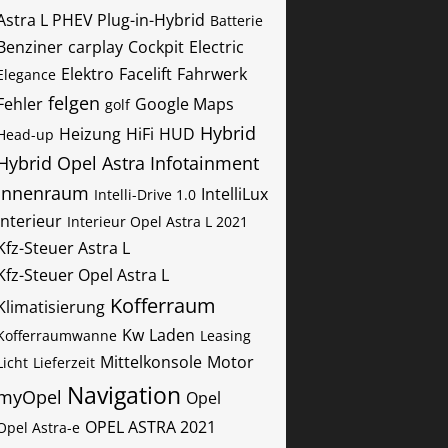
Astra L PHEV Plug-in-Hybrid
Batterie
Benziner
carplay
Cockpit
Electric
Elektro
Facelift
Fahrwerk
Elegance
felgen
Fehler
Google Maps
golf
Hybrid
Heizung
HiFi
HUD
Head-up
Hybrid Opel Astra
Infotainment
Innenraum
IntelliLux
Intelli-Drive 1.0
Interieur
Interieur Opel Astra L 2021
Kfz-Steuer Astra L
Kfz-Steuer Opel Astra L
Kofferraum
Klimatisierung
Kw
Laden
Kofferraumwanne
Leasing
Mittelkonsole
Motor
Licht
Lieferzeit
Navigation
myOpel
Opel
OPEL ASTRA 2021
Opel Astra-e