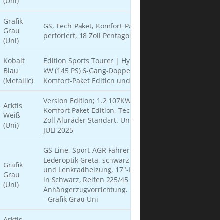
(Uni)
Grafik
GS, Tech-Paket, Komfort-Paket, Leder schwarz
Grau
perforiert, 18 Zoll Pentagon, AHZ, Sicherheitsnetz
(Uni)
Kobalt
Edition Sports Tourer | Hybrid, Systemleistung 107
Blau
kW (145 PS) 6-Gang-Doppelkupplungsgetriebe (eDCT)
(Metallic)
Komfort-Paket Edition und Nebelscheinwerfer
Version Edition; 1.2 107KW (145PS) Mild-Hybrid
Arktis
Komfort Paket Edition, Technik Paket Edition, AHK. 16
Weiß
Zoll Aluräder Standart. Unverbindlicher Liefertermin
(Uni)
JULI 2025
GS-Line, Sport-AGR Fahrersitz Stoff/Premium-
Lederoptik Greta, schwarz inkl. Sitzheizung vorne
Grafik
und Lenkradheizung, 17"-Leichtmetallräder "KADETT
Grau
in Schwarz, Reifen 225/45 R17 94V A-CL,
(Uni)
Anhängerzugvorrichtung, abnehmbar, Tech Paket GS
- Grafik Grau Uni
Arktis