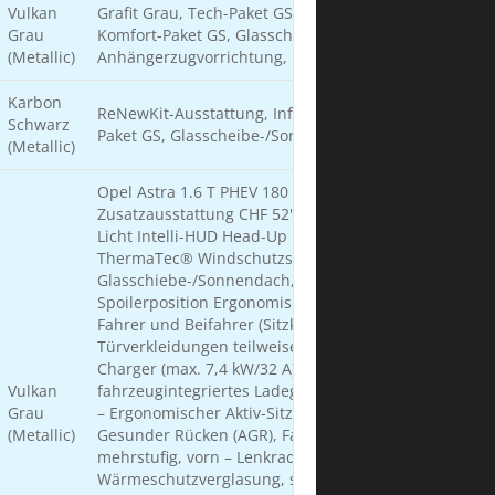
Vulkan
Grafit Grau, Tech-Paket GS, Infotainment-Paket GS,
Grau
Komfort-Paket GS, Glasschiebe-/Sonnendach,
(Metallic)
Anhängerzugvorrichtung,
Karbon
ReNewKit-Ausstattung, Infotainment-Paket GS, Tech-
Schwarz
Paket GS, Glasscheibe-/Sonnendach
(Metallic)
Opel Astra 1.6 T PHEV 180 Ultimate Neupreis inkl.
Zusatzausstattung CHF 52'060.– IntelliLux LED® Pixel
Licht Intelli-HUD Head-Up Display Beheizbare
ThermaTec® Windschutzscheibe
Glasschiebe-/Sonnendach, elektrisch, mit
Spoilerposition Ergonomische Sport-Aktiv-Sitze (AGR),
Fahrer und Beifahrer (Sitzkontaktflächen und
Türverkleidungen teilweise in Alcantara) Onboard-
Charger (max. 7,4 kW/32 A), 1-phasig,
Vulkan
fahrzeugintegriertes Ladegerät Comfort Pack Edition
Grau
– Ergonomischer Aktiv-Sitz, zertifiziert von der Aktion
(Metallic)
Gesunder Rücken (AGR), Fahrer – Sitzheizung,
mehrstufig, vorn – Lenkradheizung – Solar Protect®-
Wärmeschutzverglasung, stark getönt, im Fond