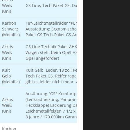
Weiß
GS Line, Tech Paket GS, Dachreling, Sicherheitsnetz
(Uni)
Karbon
18''-Leichtmetallräder "PENTAGON" ReNewKnit-
Schwarz
Ausstattung: Ergnomische Sport-Aktiv-Sitze Komfort-
(Metallic)
Paket GS Tech-Paket GS Anhängerzugvorrichtung
Arktis
GS Line Technik Paket AHK Trennnetz Dachreling
Weiß
Wagen steht beim Opel Händler Fahrzeugbrief bei
(Uni)
Opel angefordert
Kult
Kult Gelb, Leder, 18 zoll Pentagon, Komfort- Paket GS,
Gelb
Tech Paket GS, Reifenreparaturset. Wollte Ultimate,
(Metallic)
gibt es leider nicht mehr. Also einmal Alles.
Ausührung "GS" Komfortpaket GS/GSe
Arktis
(Lenkradheizung, Panoramadach, elektrische
Weiß
Heckklappe) Lackierung Dach in schwarz 17"
(Uni)
Leichtmetallfelgen 7 1/2 x 17 mit 5-Speichen, schwarz
8 Jahre / 170.000km Garantie
Karbon