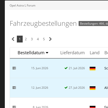
Opel Astra L Forum
Fahrzeugbestellungen
Bestellungen: 466, d
1
2
3
4
5
Bestelldatum
Lieferdatum
Land
B
S
15. Juni 2026
21. Juli 2026
A
12. Juni 2026
27. Juli 2026
fa
8. Juni 2026