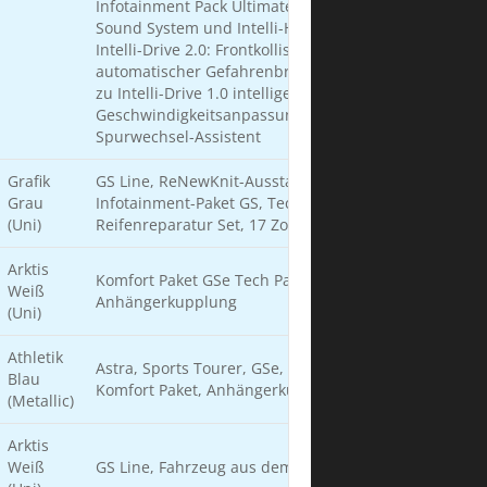
Infotainment Pack Ultimate – Navigationssystem, Hi-F
Sound System und Intelli-HUD Head-Up Display –
Intelli-Drive 2.0: Frontkollisionswarner mit
automatischer Gefahrenbremsung sowie zusätzlich
zu Intelli-Drive 1.0 intelligente
Geschwindigkeitsanpassung und Teilautomatischer
Spurwechsel-Assistent
Grafik
GS Line, ReNewKnit-Ausstattung, 18 Zoll Räder,
Grau
Infotainment-Paket GS, Tech-Paket GS,
(Uni)
Reifenreparatur Set, 17 Zoll Winterräder
Arktis
Komfort Paket GSe Tech Paket GSe Sicherheitsnetz
Weiß
Anhängerkupplung
(Uni)
Athletik
Astra, Sports Tourer, GSe, PHEV, 166kW (225PS), AT8,
Blau
Komfort Paket, Anhängerkupplung, Sicherheitsnetz
(Metallic)
Arktis
Weiß
GS Line, Fahrzeug aus dem Zulauf