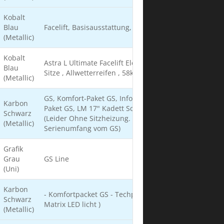
Kobalt
Blau
Facelift, Basisausstattung, blau, Dachreeling
(Metallic)
Kobalt
Astra L Ultimate Facelift Electric , blau , ReNewKnit
Blau
Sitze , Allwetterreifen , 58kWh Akku
(Metallic)
GS, Komfort-Paket GS, Infotainment-Paket GS, Tech-
Karbon
Paket GS, LM 17" Kadett Schwarz, Facelift bekommen
Schwarz
(Leider Ohne Sitzheizung. Diese ist nicht mehr im
(Metallic)
Serienumfang vom GS)
Grafik
Grau
GS Line
(Uni)
Karbon
- Komfortpacket GS - Techpacket GS ( Damit auch das
Schwarz
Matrix LED licht )
(Metallic)