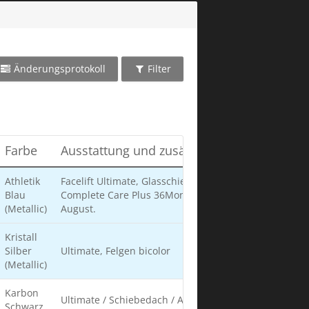
Änderungsprotokoll
Filter
Farbe
Ausstattung und zusätzliche Informatione
Athletik
Facelift Ultimate, Glasschiebe-/Sonnendach,
Blau
Complete Care Plus 36Monate, übergabe ist der 6
(Metallic)
August.
Kristall
Silber
Ultimate, Felgen bicolor
(Metallic)
Karbon
Ultimate / Schiebedach / Anhängerkupplung /
Schwarz