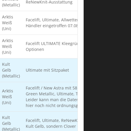
ReNewKnit-Ausstattung
(Metallic)
Arktis
Facelift, Ultimate, Allwetter, 22.07. Fahrzeug ist beim
Weiß
Händler eingetroffen 07.08. Abholung beim Händler
(Uni)
Arktis
Facelift ULTIMATE Kleegrün, alle auszuwählenden
Weiß
Optionen
(Uni)
Kult
Gelb
Ultimate mit Sitzpaket
(Metallic)
Facelift / New Astra mit 58 kWh-Batterie, Klover
Arktis
Green Metallic, Ultimate, Tageszulassung (2 km).
Weiß
Leider kann man die Daten des aktuellen Modells
(Uni)
hier noch nicht ordnungsgemäß eingeben 😞😉
Kult
Facelift, Ultimate, ReNewKnit-Sitze, Farbe ist nicht
Gelb
Kult Gelb, sondern Clover Grün.
(Metallic)