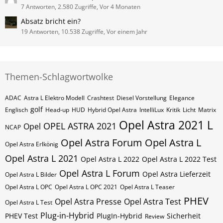
7 Antworten, 2.580 Zugriffe, Vor 4 Monaten
Absatz bricht ein?
19 Antworten, 10.538 Zugriffe, Vor einem Jahr
Themen-Schlagwortwolke
ADAC
Astra L Elektro Modell
Crashtest
Diesel Vorstellung
Elegance
golf
Englisch
Head-up
HUD
Hybrid Opel Astra
IntelliLux
Kritik
Licht
Matrix
Opel Astra 2021 L
OPEL ASTRA 2021
Opel
NCAP
Opel Astra Forum
Opel Astra L
Opel Astra Erlkönig
Opel Astra L 2021
Opel Astra L 2022
Opel Astra L 2022 Test
Opel Astra L Forum
Opel Astra Lieferzeit
Opel Astra L Bilder
Opel Astra L OPC
Opel Astra L OPC 2021
Opel Astra L Teaser
PHEV
Opel Astra Presse
Opel Astra Test
Opel Astra L Test
Plug-in-Hybrid
PHEV Test
PlugIn-Hybrid
Sicherheit
Review