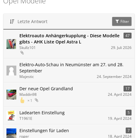
Opel Modelle
Letzte Antwort
Filter
Elektroauto Anhängerkupplung - Diese Modelle
47
gibts - AHK Liste Opel Astra L
Skullz101
29. Juli 2026
Elektro-Auto-Schau in Neumünster am 27. und 28.
September
Majestic
24. September 2024
Der neue Opel Grandland
17
Maddin98
24. April 2024
1
Ladearten Einstellung
5
T1961E
19. April 2024
Einstellungen für Laden
7
roger
18. April 2024