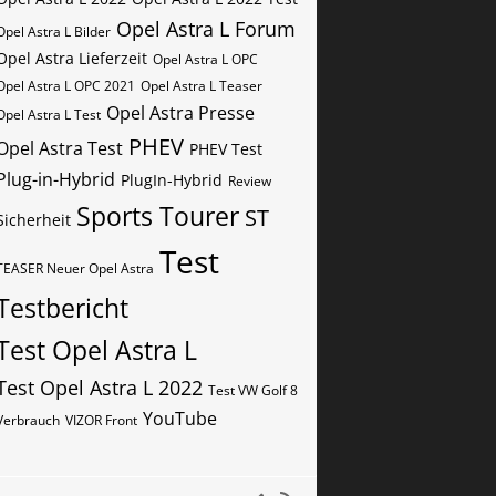
Opel Astra L Forum
Opel Astra L Bilder
Opel Astra Lieferzeit
Opel Astra L OPC
Opel Astra L OPC 2021
Opel Astra L Teaser
Opel Astra Presse
Opel Astra L Test
PHEV
Opel Astra Test
PHEV Test
Plug-in-Hybrid
PlugIn-Hybrid
Review
Sports Tourer
ST
Sicherheit
Test
TEASER Neuer Opel Astra
Testbericht
Test Opel Astra L
Test Opel Astra L 2022
Test VW Golf 8
YouTube
Verbrauch
VIZOR Front