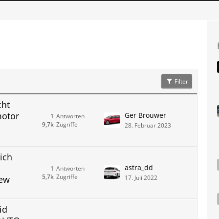
Filter
cht
motor
Ger Brouwer
1
Antworten
9,7k
Zugriffe
28. Februar 2023
ich
astra_dd
1
Antworten
5,7k
Zugriffe
iew
17. Juli 2022
id