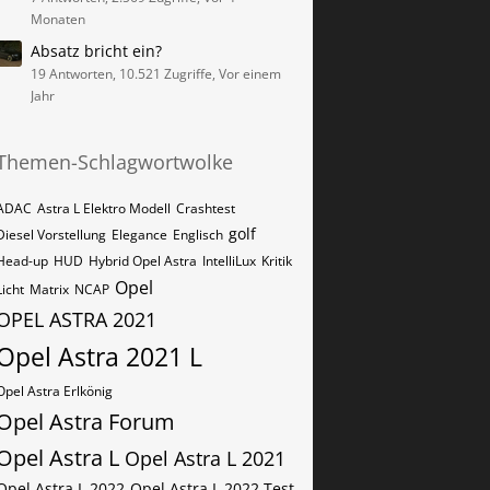
Monaten
Absatz bricht ein?
19 Antworten, 10.521 Zugriffe, Vor einem
Jahr
Themen-Schlagwortwolke
ADAC
Astra L Elektro Modell
Crashtest
golf
Diesel Vorstellung
Elegance
Englisch
Head-up
HUD
Hybrid Opel Astra
IntelliLux
Kritik
Opel
Licht
Matrix
NCAP
OPEL ASTRA 2021
Opel Astra 2021 L
Opel Astra Erlkönig
Opel Astra Forum
Opel Astra L
Opel Astra L 2021
Opel Astra L 2022
Opel Astra L 2022 Test